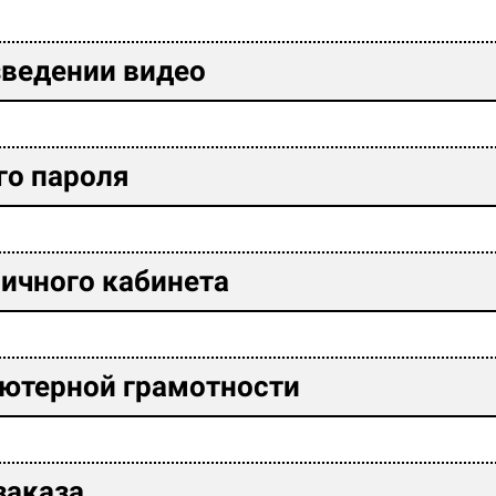
зведении видео
го пароля
личного кабинета
ьютерной грамотности
заказа