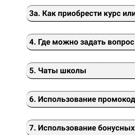
3а. Как приобрести курс и
4. Где можно задать вопрос
5. Чаты школы
6. Использование промоко
7. Использование бонусных