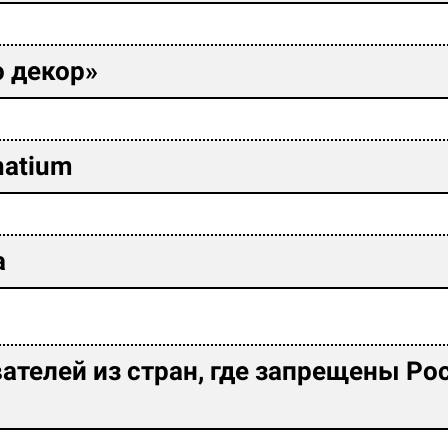
о декор»
hatium
а
вателей из стран, где запрещены Ро