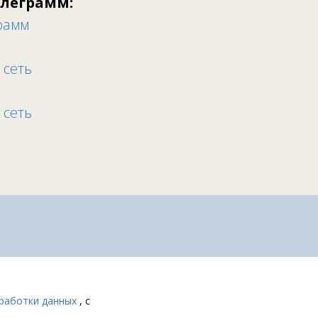
елеграмм:
рамм
 сеть
 сеть
работки данных
, с