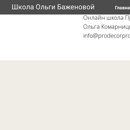
Школа Ольги Баженовой
Главн
Онлайн школа П
Ольга Комарниц
info@prodecorpro