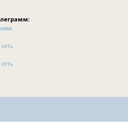
елеграмм:
рамм
 сеть
 сеть